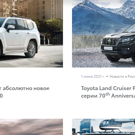
1 июня 2021 г.
Новости в Рос
т абсолютно новое
Toyota Land Cruiser
th
00
серии 70
Annivers