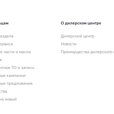
ьцам
О дилерском центре
аздела
Дилерский центр
сервиса
Новости
е части и масла
Преимущества дилерского 
я
нтное ТО и запись
ные кампании
ные предложения
ства
на новый