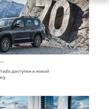
сии
 Prado доступен в новой
ary