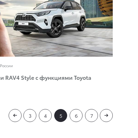
 России
 RAV4 Style с функциями Toyota
3
4
5
6
7