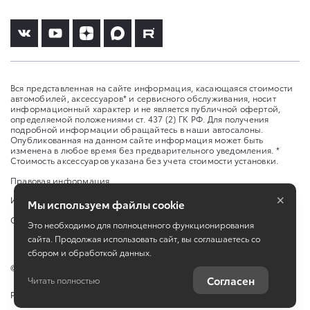
Вся представленная на сайте информация, касающаяся стоимости
автомобилей, аксессуаров* и сервисного обслуживания, носит
информационный характер и не является публичной офертой,
определяемой положениями ст. 437 (2) ГК РФ. Для получения
подробной информации обращайтесь в наши автосалоны.
Опубликованная на данном сайте информация может быть
изменена в любое время без предварительного уведомления. *
Стоимость аксессуаров указана без учета стоимости установки.
Правовая информация
×
Изменить настройку cookies
Мы используем файлы cookie
Сбросить cookie
Это необходимо для полноценного функционирования
сайта. Продолжая использовать сайт, вы соглашаетесь со
сбором и обработкой данных.
©
2026
ООО «Прайм»
Согласен
Читать полностью
Работает на технологиях
TradeDealer