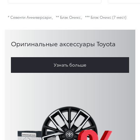
* Севенти Анниверсари
** Блэк Оникс
*** Блэк Оникс (7 мест)
Оригинальные аксессуары Toyota
Узнать больше