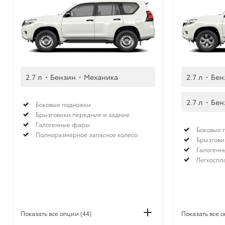
2.7 л
·
Бензин
·
Механика
2.7 л
·
Бен
2.7 л
·
Бен
Боковые подножки
Брызговики передние и задние
Галогенные фары
Боковые 
Полноразмерное запасное колесо
Брызгови
Галоген
Легкоспл
Показать все опции (44)
Показать все о